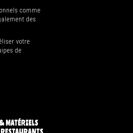
ssionnels comme
 également des
liser votre
uipes de
 & MATÉRIELS
 RESTAURANTS