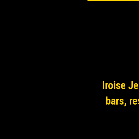
Iroise J
bars, r