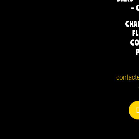
– 
CHA
F
CO
contact