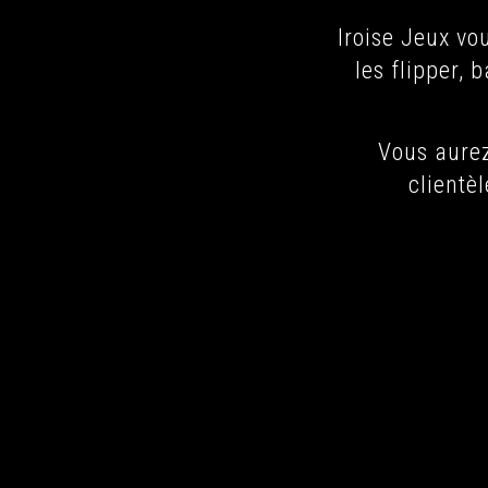
Iroise Jeux vo
les flipper, 
Vous aurez
clientè