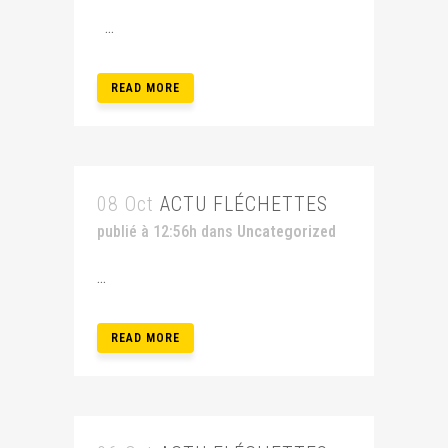
...
READ MORE
08 Oct
ACTU FLÉCHETTES
publié à 12:56h
dans
Uncategorized
...
READ MORE