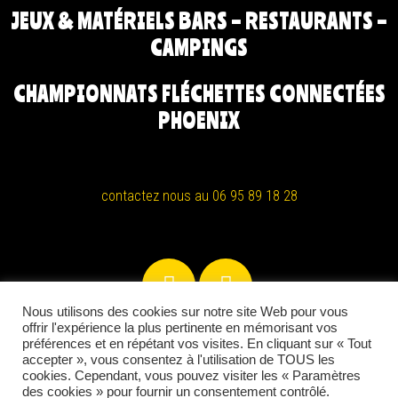
JEUX & MATÉRIELS BARS – RESTAURANTS –
CAMPINGS
CHAMPIONNATS FLÉCHETTES CONNECTÉES
PHOENIX
contactez nous au 06 95 89 18 28
Nous utilisons des cookies sur notre site Web pour vous
offrir l'expérience la plus pertinente en mémorisant vos
préférences et en répétant vos visites. En cliquant sur « Tout
accepter », vous consentez à l'utilisation de TOUS les
cookies. Cependant, vous pouvez visiter les « Paramètres
©2021 Iroise Jeux
/ conception hellooo.fr
/
mentions légales
des cookies » pour fournir un consentement contrôlé.